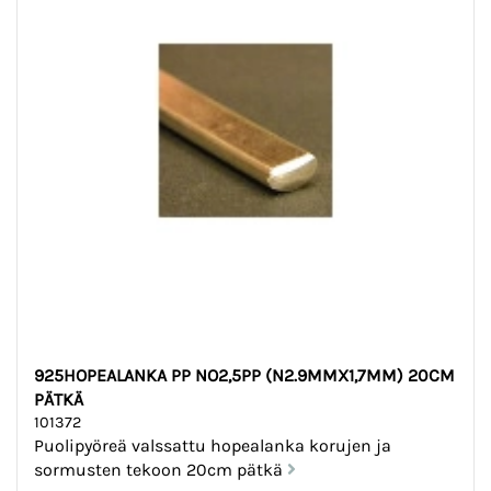
925HOPEALANKA PP NO2,5PP (N2.9MMX1,7MM) 20CM
PÄTKÄ
101372
Puolipyöreä valssattu hopealanka korujen ja
sormusten tekoon 20cm pätkä