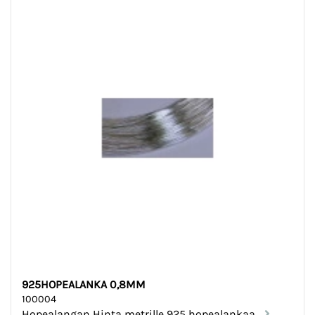
925HOPEALANKA 0,8MM
100004
Hopealangan Hinta metrille 925 hopealankaa...