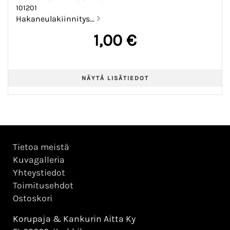
101201
Hakaneulakiinnitys...
1,00 €
Tietoa meistä
Kuvagalleria
Yhteystiedot
Toimitusehdot
Ostoskori
Korupaja & Kankurin Aitta Ky