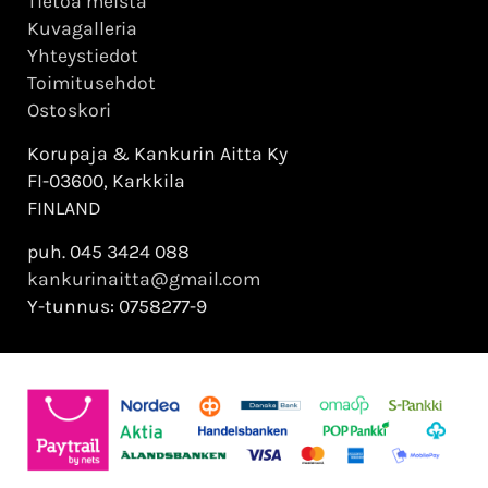
Tietoa meistä
Kuvagalleria
Yhteystiedot
Toimitusehdot
Ostoskori
Korupaja & Kankurin Aitta Ky
FI-03600, Karkkila
FINLAND
puh. 045 3424 088
kankurinaitta@gmail.com
Y-tunnus: 0758277-9