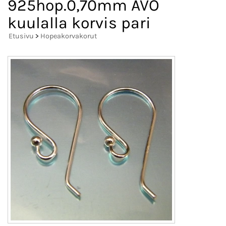
925hop.0,70mm AVO
kuulalla korvis pari
Etusivu
>
Hopeakorvakorut