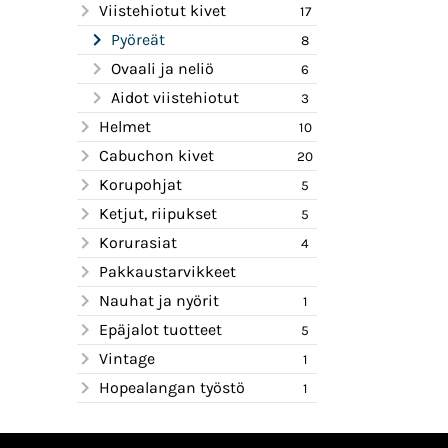
Viistehiotut kivet
17
Pyöreät
8
Ovaali ja neliö
6
Aidot viistehiotut
3
Helmet
10
Cabuchon kivet
20
Korupohjat
5
Ketjut, riipukset
5
Korurasiat
4
Pakkaustarvikkeet
Nauhat ja nyörit
1
Epäjalot tuotteet
5
Vintage
1
Hopealangan työstö
1