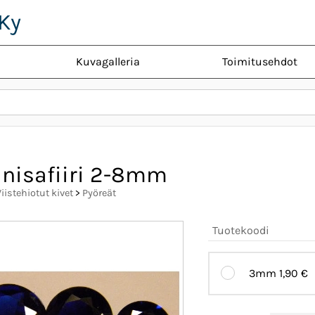
Ky
Kuvagalleria
Toimitusehdot
inisafiiri 2-8mm
Viistehiotut kivet
>
Pyöreät
Tuotekoodi
3mm
1,90 €