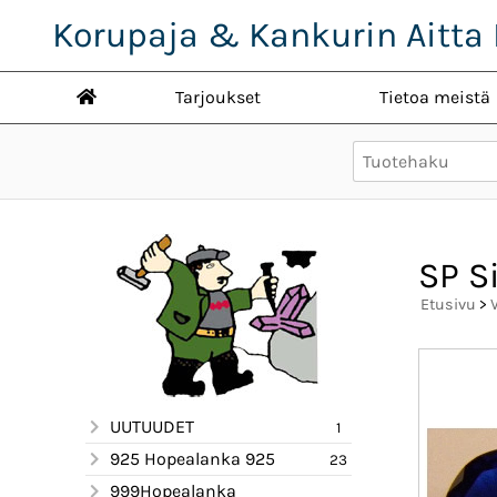
Korupaja & Kankurin Aitta 
Tarjoukset
Tietoa meistä
SP S
Etusivu
>
UUTUUDET
1
925 Hopealanka 925
23
999Hopealanka