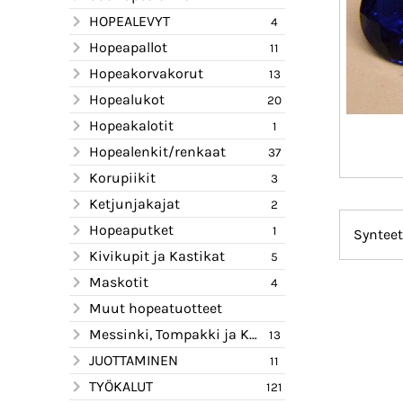
HOPEALEVYT
4
Hopeapallot
11
Hopeakorvakorut
13
Hopealukot
20
Hopeakalotit
1
Hopealenkit/renkaat
37
Korupiikit
3
Ketjunjakajat
2
Hopeaputket
1
Synteet
Kivikupit ja Kastikat
5
Maskotit
4
Muut hopeatuotteet
Messinki, Tompakki ja Kupari
13
JUOTTAMINEN
11
TYÖKALUT
121