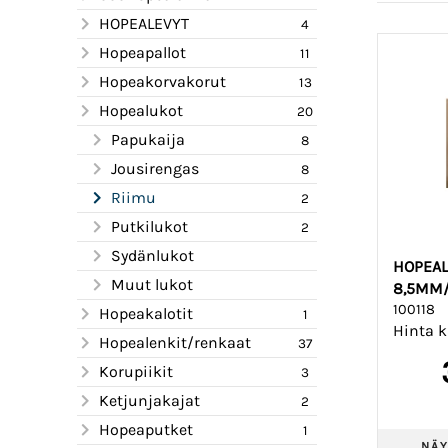
HOPEALEVYT
4
Hopeapallot
11
Hopeakorvakorut
13
Hopealukot
20
Papukaija
8
Jousirengas
8
Riimu
2
Putkilukot
2
Sydänlukot
HOPEAL
Muut lukot
8,5MM
100118
Hopeakalotit
1
Hinta k
Hopealenkit/renkaat
37
Korupiikit
3
Ketjunjakajat
2
Hopeaputket
1