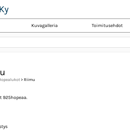
Ky
Kuvagalleria
Toimitusehdot
mu
Hopealukot
> Riimu
t 925hopeaa.
stys