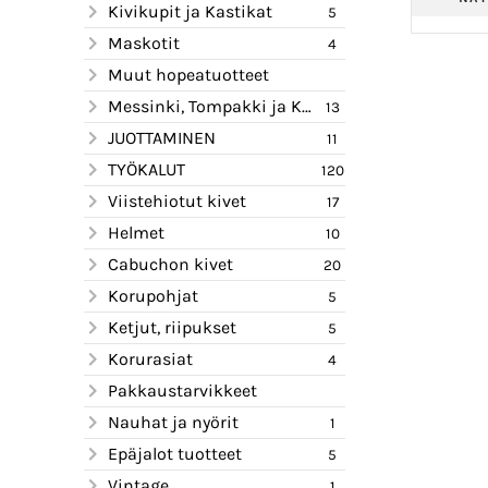
Kivikupit ja Kastikat
5
Maskotit
4
Muut hopeatuotteet
Messinki, Tompakki ja Kupari
13
JUOTTAMINEN
11
TYÖKALUT
120
Viistehiotut kivet
17
Helmet
10
Cabuchon kivet
20
Korupohjat
5
Ketjut, riipukset
5
Korurasiat
4
Pakkaustarvikkeet
Nauhat ja nyörit
1
Epäjalot tuotteet
5
Vintage
1