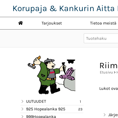
Korupaja & Kankurin Aitta 
Tarjoukset
Tietoa meistä
Rii
Etusivu
>
Lukot ova
UUTUUDET
1
925 Hopealanka 925
23
Järje
999Hopealanka