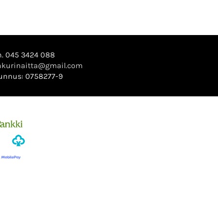
. 045 3424 088
kurinaitta@gmail.com
unnus: 0758277-9