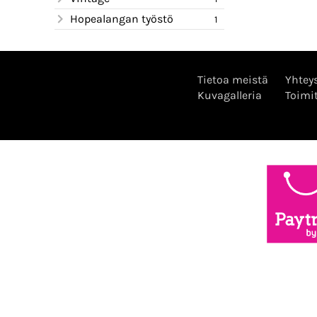
Hopealangan työstö
1
Tietoa meistä
Yhteys
Kuvagalleria
Toimi