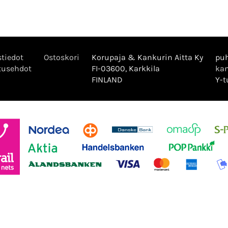
tiedot
Ostoskori
Korupaja & Kankurin Aitta Ky
puh
tusehdot
FI-03600, Karkkila
kan
FINLAND
Y-t