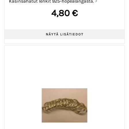
Käsinsahatut lenkit 925-hopealangasta.
4,80 €