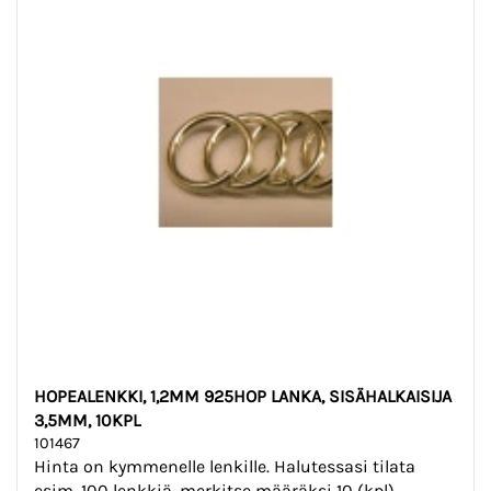
HOPEALENKKI, 1,2MM 925HOP LANKA, SISÄHALKAISIJA
3,5MM, 10KPL
101467
Hinta on kymmenelle lenkille. Halutessasi tilata
esim. 100 lenkkiä, merkitse määräksi 10 (kpl).