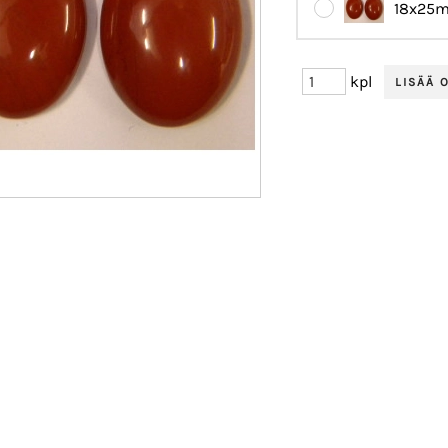
18x25
kpl