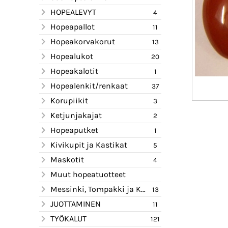
HOPEALEVYT
4
Hopeapallot
11
Hopeakorvakorut
13
Hopealukot
20
Hopeakalotit
1
Hopealenkit/renkaat
37
Korupiikit
3
Ketjunjakajat
2
Hopeaputket
1
Kivikupit ja Kastikat
5
Maskotit
4
Muut hopeatuotteet
Messinki, Tompakki ja Kupari
13
JUOTTAMINEN
11
TYÖKALUT
121