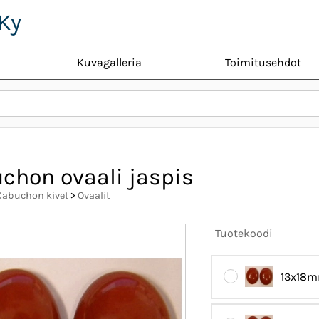
Ky
Kuvagalleria
Toimitusehdot
chon ovaali jaspis
Cabuchon kivet
>
Ovaalit
Tuotekoodi
13x18