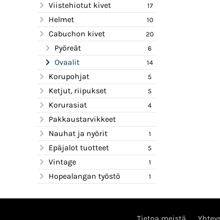
Viistehiotut kivet
17
Helmet
10
Cabuchon kivet
20
Pyöreät
6
Ovaalit
14
Korupohjat
5
Ketjut, riipukset
5
Korurasiat
4
Pakkaustarvikkeet
Nauhat ja nyörit
1
Epäjalot tuotteet
5
Vintage
1
Hopealangan työstö
1
Tietoa meistä
Yhteys