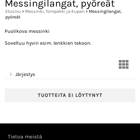
Messingilangat, pyöreät
Etusivu
>
Messinki, Tompakki ja Kupari
> Messingilangat,
pyöreät
Puolikova messinki
Soveltuu hyvin esim. lenkkien tekoon.
Järjestys
TUOTTEITA EI LÖYTYNYT
Tietoa meistä